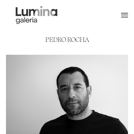
Menu
Pedro Rocha
P
E
D
R
O
R
O
C
H
A