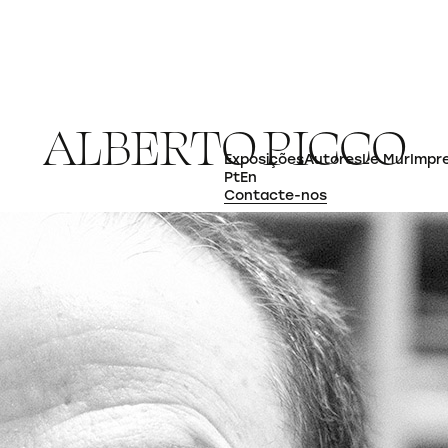
A
L
B
E
R
T
O
P
I
C
C
O
Exposições
Autores
Le Mur
Impr
Pt
En
Contacte-nos